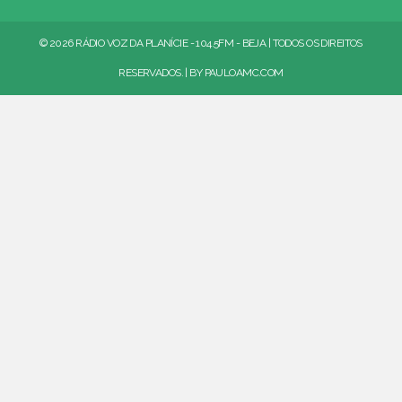
© 2026 RÁDIO VOZ DA PLANÍCIE - 104.5FM - BEJA | TODOS OS DIREITOS
RESERVADOS. | BY
PAULOAMC.COM