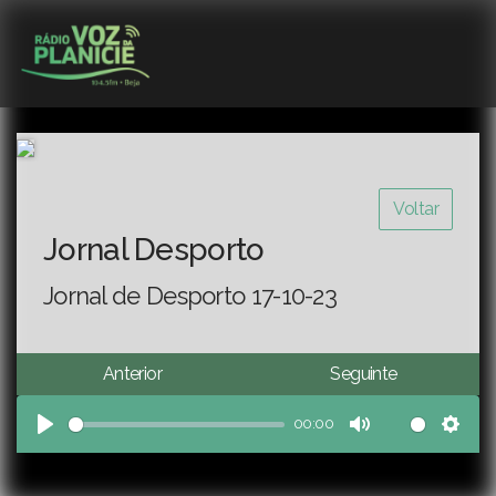
Voltar
Jornal Desporto
Jornal de Desporto 17-10-23
Anterior
Seguinte
00:00
Play
Mute
Sett