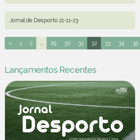
Jornal de Desporto 21-11-23
«
1
2
...
29
30
31
32
33
34
35
Lançamentos Recentes