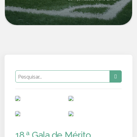
PUB
PUB
PUB
PUB
18.ª Gala de Mérito