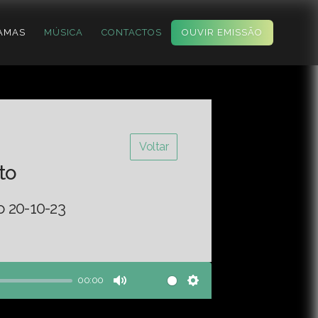
AMAS
MÚSICA
CONTACTOS
OUVIR EMISSÃO
Voltar
to
o 20-10-23
00:00
Mute
Settings