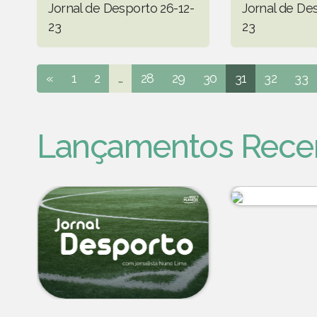
Jornal de Desporto 26-12-
Jornal de Des
23
23
«
1
2
...
28
29
30
31
32
33
Lançamentos Rece