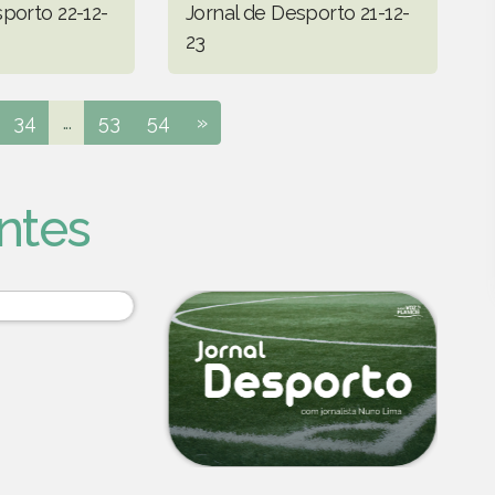
porto 22-12-
Jornal de Desporto 21-12-
23
34
...
53
54
»
ntes