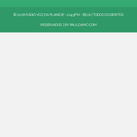
© 2026 RÁDIO VOZ DA PLANÍCIE - 104.5FM - BEJA | TODOS OS DIREITOS
RESERVADOS. | BY
PAULOAMC.COM