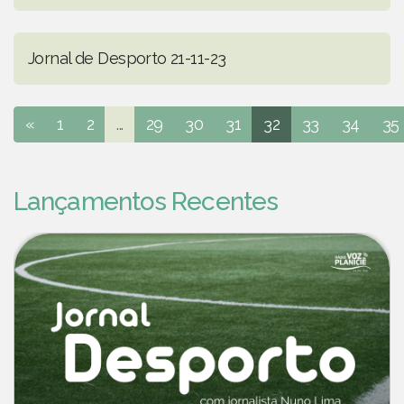
Jornal de Desporto 21-11-23
«
1
2
...
29
30
31
32
33
34
35
Lançamentos Recentes