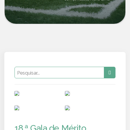
PUB
PUB
PUB
PUB
18.ª Gala de Mérito