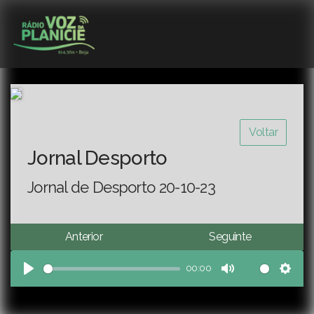
Voltar
Jornal Desporto
Jornal de Desporto 20-10-23
Anterior
Seguinte
00:00
Play
Mute
Sett