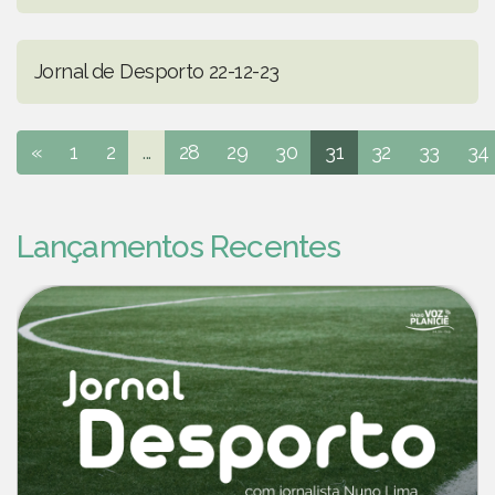
Jornal de Desporto 22-12-23
«
1
2
...
28
29
30
31
32
33
34
Lançamentos Recentes