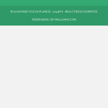
© 2026 RÁDIO VOZ DA PLANÍCIE - 104.5FM - BEJA | TODOS OS DIREITOS
RESERVADOS. | BY
PAULOAMC.COM