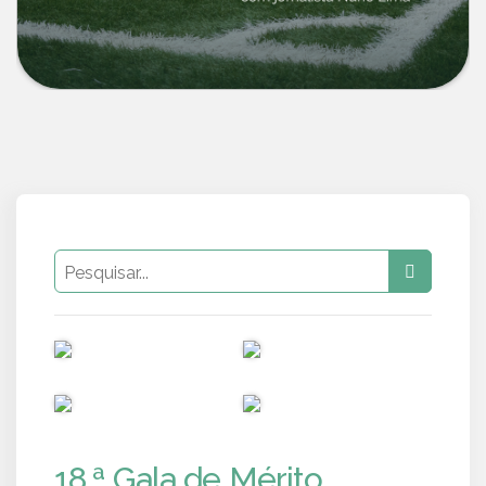
PUB
PUB
PUB
PUB
18.ª Gala de Mérito