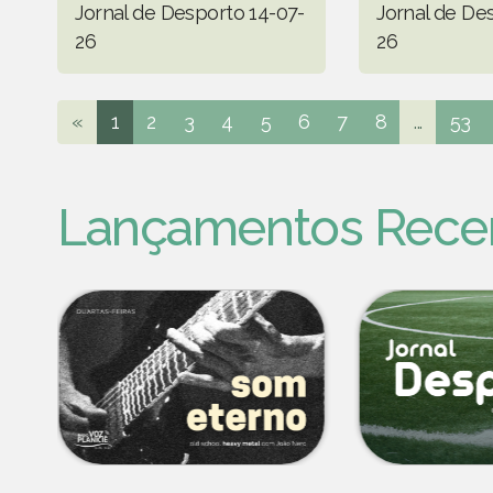
Jornal de Desporto 14-07-
Jornal de De
26
26
«
1
2
3
4
5
6
7
8
...
53
Lançamentos Rece