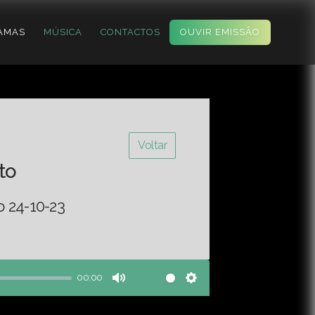
AMAS
MÚSICA
CONTACTOS
OUVIR EMISSÃO
Voltar
to
o 24-10-23
00:00
Mute
Settings