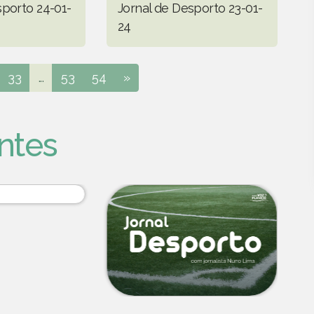
sporto 24-01-
Jornal de Desporto 23-01-
24
33
...
53
54
»
ntes