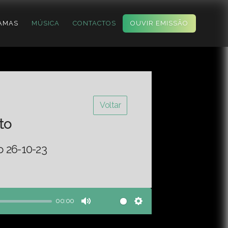
AMAS
MÚSICA
CONTACTOS
OUVIR EMISSÃO
Voltar
to
o 26-10-23
00:00
Mute
Settings