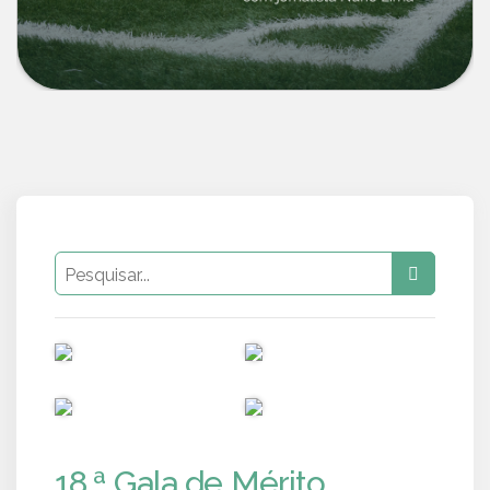
PUB
PUB
PUB
PUB
18.ª Gala de Mérito