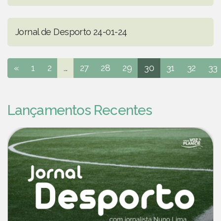
Jornal de Desporto 24-01-24
«
1
2
...
27
28
29
30
31
32
33
Lançamentos Recentes