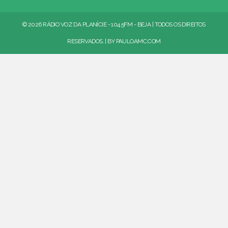
© 2026 RÁDIO VOZ DA PLANÍCIE - 104.5FM - BEJA | TODOS OS DIREITOS
RESERVADOS. | BY
PAULOAMC.COM