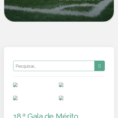
PUB
PUB
PUB
PUB
18.ª Gala de Mérito