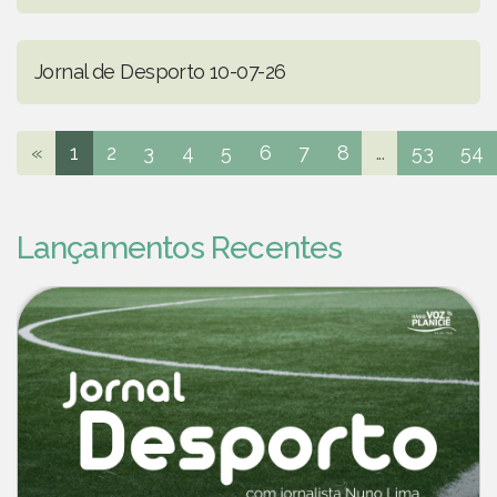
Jornal de Desporto 10-07-26
«
1
2
3
4
5
6
7
8
...
53
54
Lançamentos Recentes