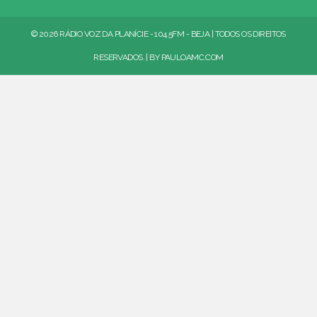
© 2026 RÁDIO VOZ DA PLANÍCIE - 104.5FM - BEJA | TODOS OS DIREITOS
RESERVADOS. | BY
PAULOAMC.COM