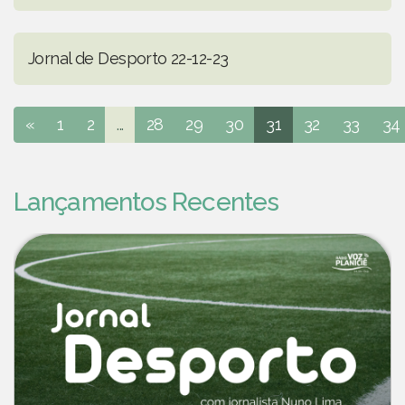
Jornal de Desporto 22-12-23
«
1
2
...
28
29
30
31
32
33
34
Lançamentos Recentes