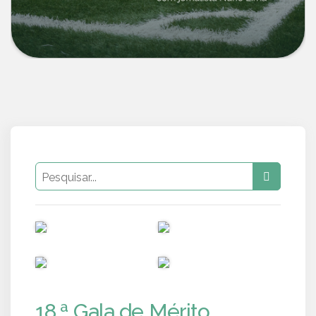
PUB
PUB
PUB
PUB
18.ª Gala de Mérito