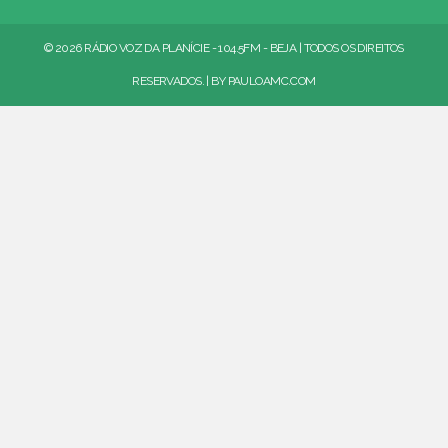
© 2026 RÁDIO VOZ DA PLANÍCIE - 104.5FM - BEJA | TODOS OS DIREITOS
RESERVADOS. | BY
PAULOAMC.COM