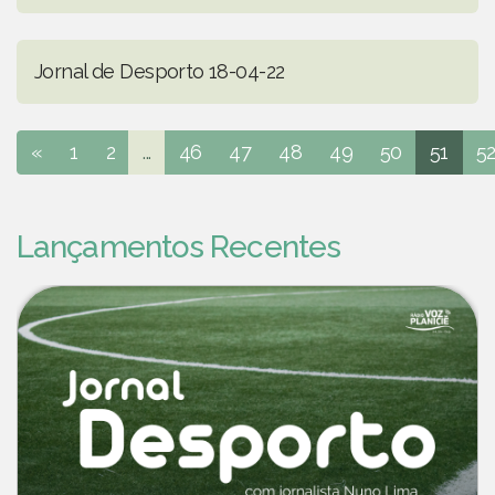
Jornal de Desporto 18-04-22
«
1
2
...
46
47
48
49
50
51
5
Lançamentos Recentes