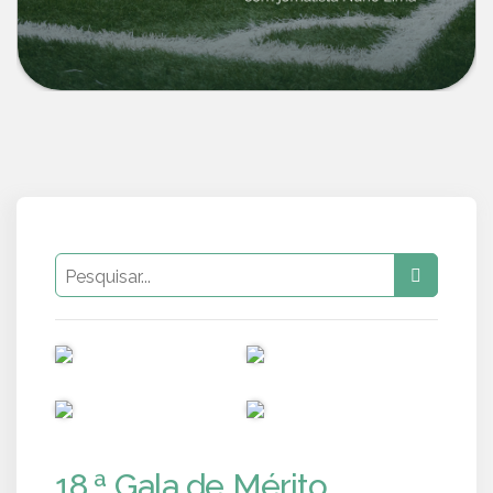
PUB
PUB
PUB
PUB
18.ª Gala de Mérito