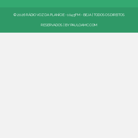
© 2026 RÁDIO VOZ DA PLANÍCIE - 104.5FM - BEJA | TODOS OS DIREITOS
RESERVADOS. | BY
PAULOAMC.COM