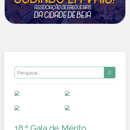
PUB
PUB
PUB
PUB
18.ª Gala de Mérito