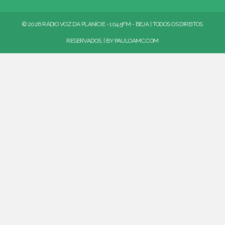
© 2026 RÁDIO VOZ DA PLANÍCIE - 104.5FM - BEJA | TODOS OS DIREITOS
RESERVADOS. | BY
PAULOAMC.COM