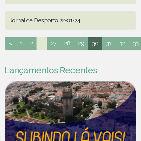
Jornal de Desporto 22-01-24
«
1
2
...
27
28
29
30
31
32
33
Lançamentos Recentes