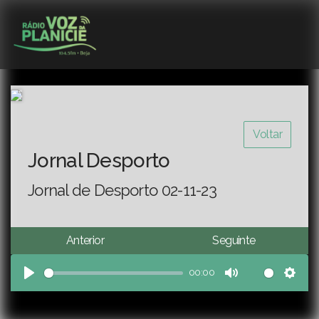
Voltar
Jornal Desporto
Jornal de Desporto 02-11-23
Anterior
Seguinte
00:00
Play
Mute
Sett