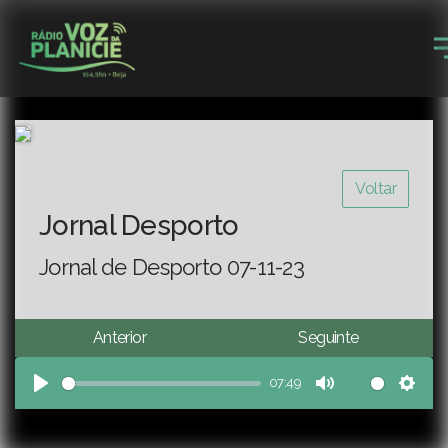
Voltar
Jornal Desporto
Jornal de Desporto 07-11-23
Anterior
Seguinte
07:49
Play
Mute
Sett