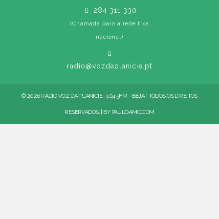
284 311 330
(Chamada para a rede fixa
nacional)
radio@vozdaplanicie.pt
© 2026 RÁDIO VOZ DA PLANÍCIE - 104.5FM - BEJA | TODOS OS DIREITOS
RESERVADOS. | BY
PAULOAMC.COM