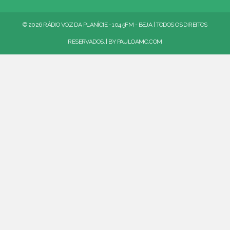
© 2026 RÁDIO VOZ DA PLANÍCIE - 104.5FM - BEJA | TODOS OS DIREITOS
RESERVADOS. | BY
PAULOAMC.COM