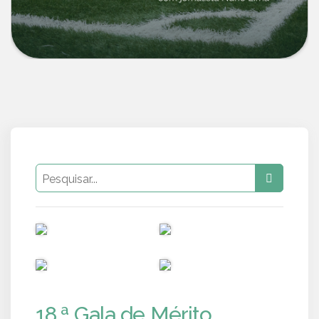
PUB
PUB
PUB
PUB
18.ª Gala de Mérito