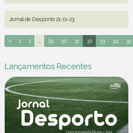
Jornal de Desporto 21-11-23
«
1
2
...
29
30
31
32
33
34
35
Lançamentos Recentes