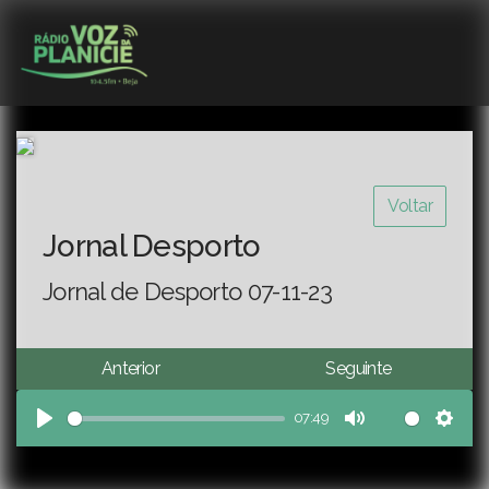
Voltar
Jornal Desporto
Jornal de Desporto 07-11-23
Anterior
Seguinte
07:49
Play
Mute
Sett