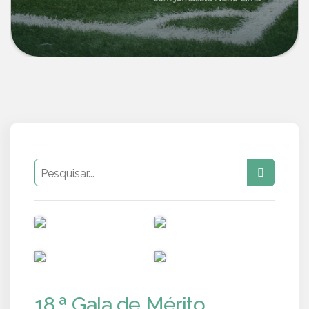
PUB
PUB
PUB
PUB
18.ª Gala de Mérito