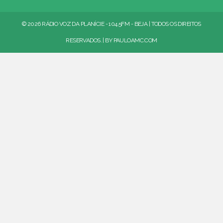
© 2026 RÁDIO VOZ DA PLANÍCIE - 104.5FM - BEJA | TODOS OS DIREITOS
RESERVADOS. | BY
PAULOAMC.COM