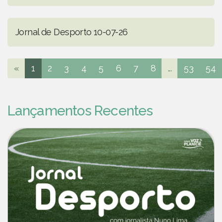
Jornal de Desporto 10-07-26
«
1
2
3
4
5
6
7
8
...
53
54
Lançamentos Recentes