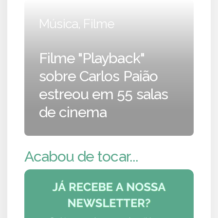
Música, Filme
Filme "Playback"
sobre Carlos Paião
estreou em 55 salas
de cinema
Acabou de tocar...