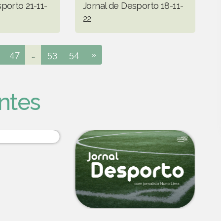
porto 21-11-
Jornal de Desporto 18-11-
22
47
...
53
54
»
ntes