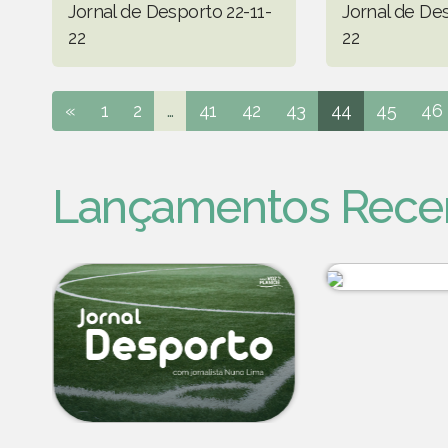
Jornal de Desporto 22-11-
Jornal de Des
22
22
«
1
2
...
41
42
43
44
45
46
Lançamentos Rece