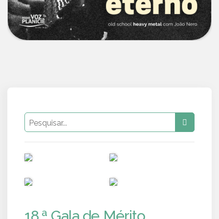
PUB
PUB
PUB
PUB
18.ª Gala de Mérito