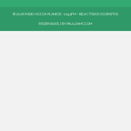
© 2026 RÁDIO VOZ DA PLANÍCIE - 104.5FM - BEJA | TODOS OS DIREITOS
RESERVADOS. | BY
PAULOAMC.COM