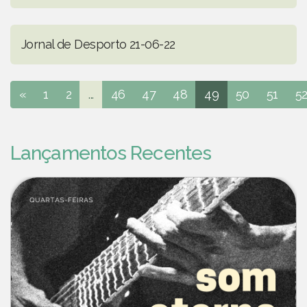
Jornal de Desporto 21-06-22
«
1
2
...
46
47
48
49
50
51
5
Lançamentos Recentes