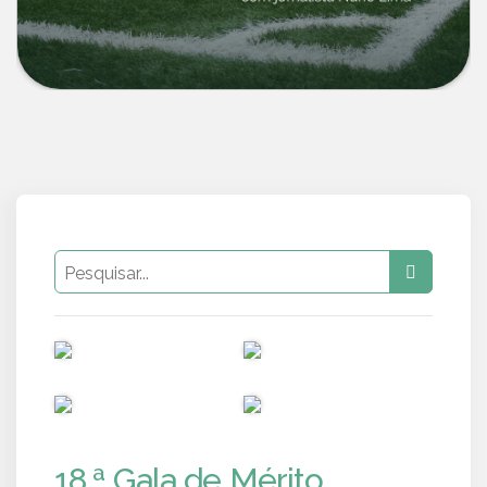
PUB
PUB
PUB
PUB
18.ª Gala de Mérito