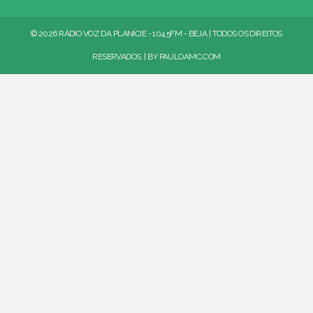
© 2026 RÁDIO VOZ DA PLANÍCIE - 104.5FM - BEJA | TODOS OS DIREITOS
RESERVADOS. | BY
PAULOAMC.COM