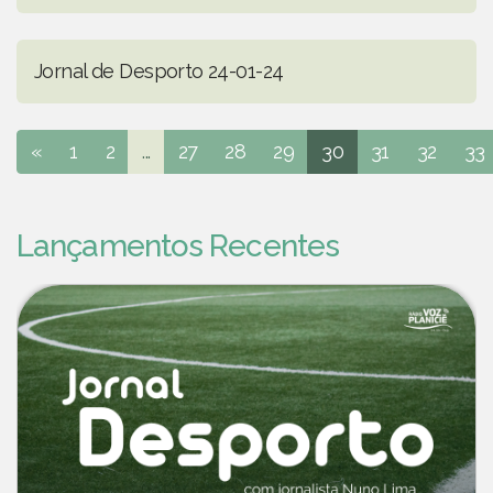
Jornal de Desporto 24-01-24
«
1
2
...
27
28
29
30
31
32
33
Lançamentos Recentes