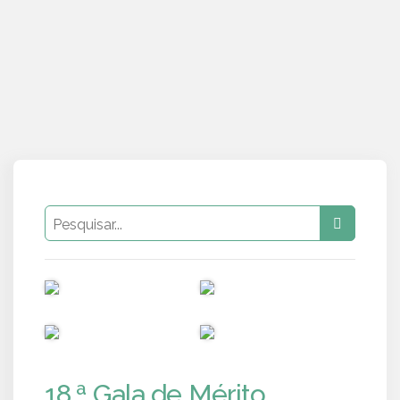
PUB
PUB
PUB
PUB
18.ª Gala de Mérito