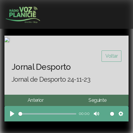
Voltar
Jornal Desporto
Jornal de Desporto 24-11-23
Anterior
Seguinte
00:00
Play
Mute
Sett