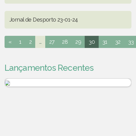
Jornal de Desporto 23-01-24
«
1
2
...
27
28
29
30
31
32
33
Lançamentos Recentes