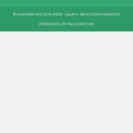
© 2026 RÁDIO VOZ DA PLANÍCIE - 104.5FM - BEJA | TODOS OS DIREITOS
RESERVADOS. | BY
PAULOAMC.COM