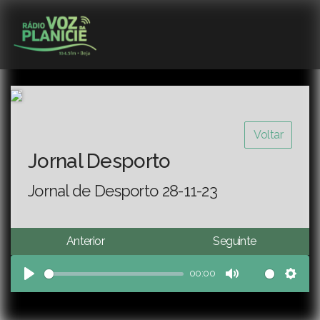
Voltar
Jornal Desporto
Jornal de Desporto 28-11-23
Anterior
Seguinte
00:00
Play
Mute
Sett