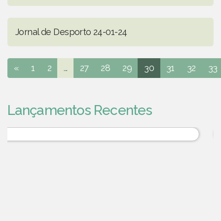
Jornal de Desporto 24-01-24
«
1
2
...
27
28
29
30
31
32
33
Lançamentos Recentes