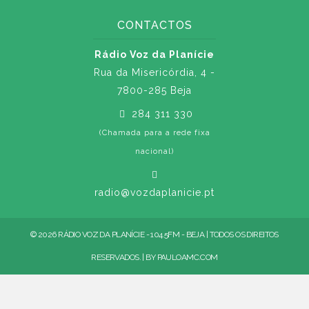
CONTACTOS
Rádio Voz da Planície
Rua da Misericórdia, 4 -
7800-285 Beja
284 311 330
(Chamada para a rede fixa
nacional)
radio@vozdaplanicie.pt
© 2026 RÁDIO VOZ DA PLANÍCIE - 104.5FM - BEJA | TODOS OS DIREITOS
RESERVADOS. | BY
PAULOAMC.COM