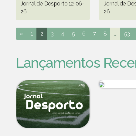
Jornal de Desporto 12-06-
Jornal de De
26
26
«
1
2
3
4
5
6
7
8
...
53
Lançamentos Rece