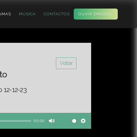
AMAS
MÚSICA
CONTACTOS
OUVIR EMISSÃO
Voltar
to
 12-12-23
00:00
Mute
Settings