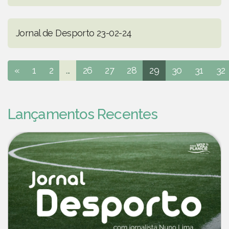
Jornal de Desporto 23-02-24
«
1
2
...
26
27
28
29
30
31
32
Lançamentos Recentes