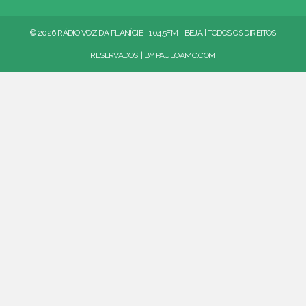
© 2026 RÁDIO VOZ DA PLANÍCIE - 104.5FM - BEJA | TODOS OS DIREITOS
RESERVADOS. | BY
PAULOAMC.COM