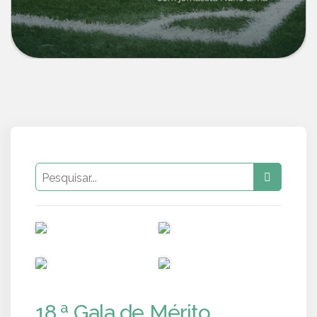
PUB
PUB
PUB
PUB
18.ª Gala de Mérito