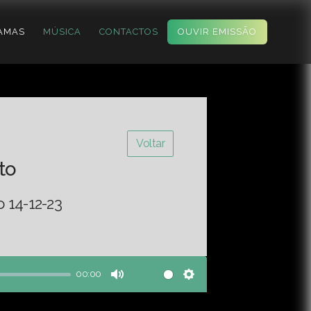
AMAS
MÚSICA
CONTACTOS
OUVIR EMISSÃO
Voltar
to
o 14-12-23
00:00
Mute
Settings