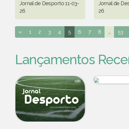
Jornal de Desporto 11-03-
Jornal de De
26
26
«
1
2
3
4
5
6
7
8
...
53
Lançamentos Rece