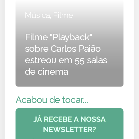
Música, Filme
Filme "Playback"
sobre Carlos Paião
estreou em 55 salas
de cinema
Acabou de tocar...