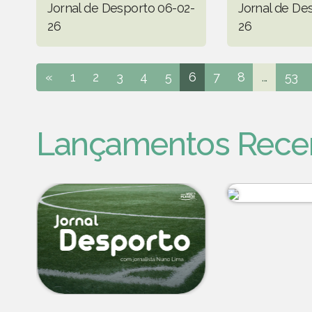
Jornal de Desporto 06-02-
Jornal de De
26
26
«
1
2
3
4
5
6
7
8
...
53
Lançamentos Rece