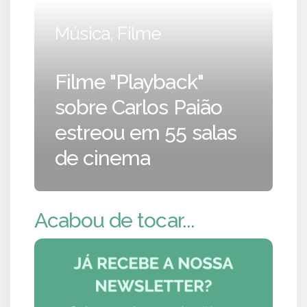
Música, Filme
Filme "Playback"
sobre Carlos Paião
estreou em 55 salas
de cinema
Acabou de tocar...