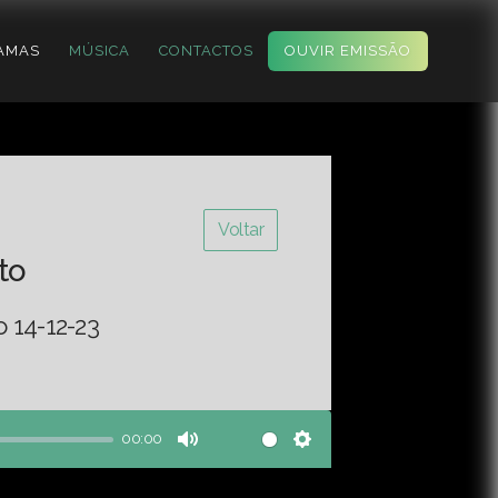
AMAS
MÚSICA
CONTACTOS
OUVIR EMISSÃO
Voltar
to
o 14-12-23
00:00
Mute
Settings