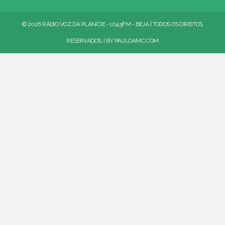
© 2026 RÁDIO VOZ DA PLANÍCIE - 104.5FM - BEJA | TODOS OS DIREITOS
RESERVADOS. | BY
PAULOAMC.COM