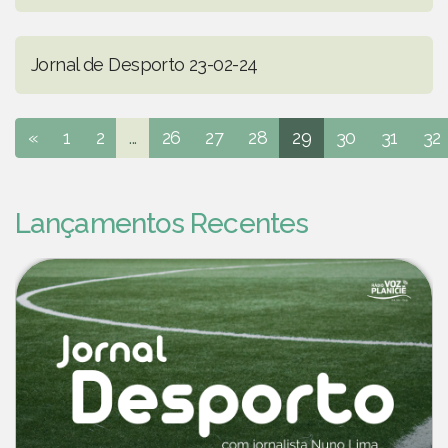
Jornal de Desporto 23-02-24
«
1
2
...
26
27
28
29
30
31
32
Lançamentos Recentes