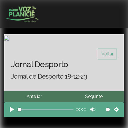
Voltar
Jornal Desporto
Jornal de Desporto 18-12-23
Anterior
Seguinte
00:00
Play
Mute
Sett