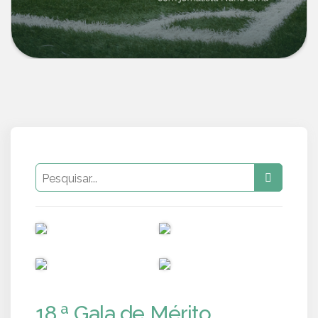
PUB
PUB
PUB
PUB
18.ª Gala de Mérito