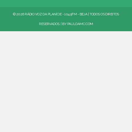
© 2026 RÁDIO VOZ DA PLANÍCIE - 104.5FM - BEJA | TODOS OS DIREITOS
RESERVADOS. | BY
PAULOAMC.COM