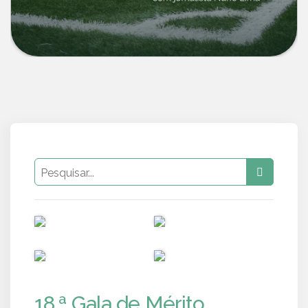
PUB
PUB
PUB
PUB
18.ª Gala de Mérito