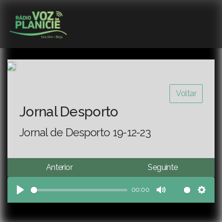
Voltar
Jornal Desporto
Jornal de Desporto 19-12-23
Anterior
Seguinte
00:00
Play
Mute
Sett