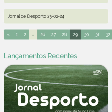
Jornal de Desporto 23-02-24
«
1
2
...
26
27
28
29
30
31
32
Lançamentos Recentes