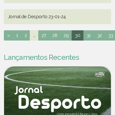
Jornal de Desporto 23-01-24
«
1
2
...
27
28
29
30
31
32
33
Lançamentos Recentes