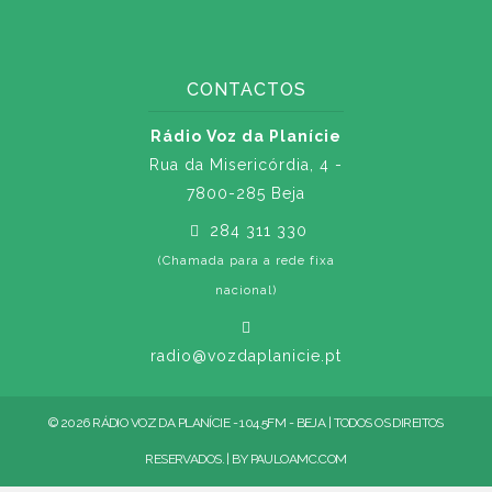
CONTACTOS
Rádio Voz da Planície
Rua da Misericórdia, 4 -
7800-285 Beja
284 311 330
(Chamada para a rede fixa
nacional)
radio@vozdaplanicie.pt
© 2026 RÁDIO VOZ DA PLANÍCIE - 104.5FM - BEJA | TODOS OS DIREITOS
RESERVADOS. | BY
PAULOAMC.COM