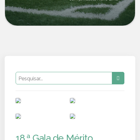
PUB
PUB
PUB
PUB
18.ª Gala de Mérito