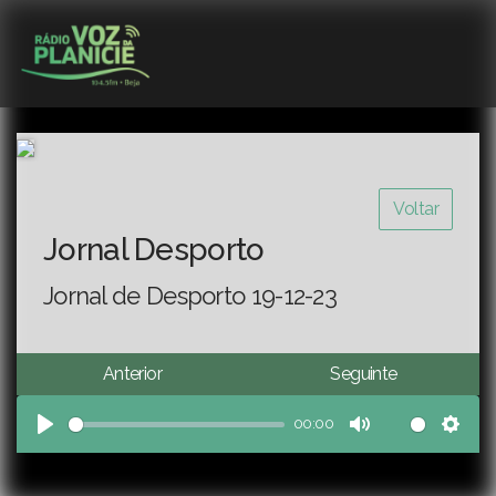
Voltar
Jornal Desporto
Jornal de Desporto 19-12-23
Anterior
Seguinte
00:00
Play
Mute
Sett