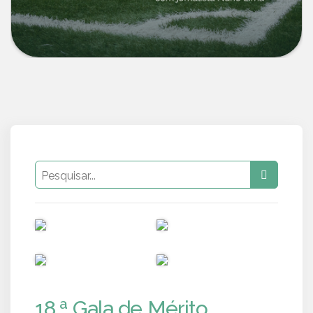
PUB
PUB
PUB
PUB
18.ª Gala de Mérito