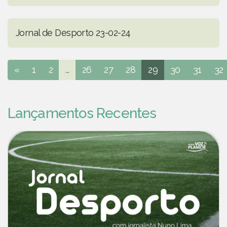
Jornal de Desporto 23-02-24
«
1
2
...
26
27
28
29
30
31
32
Lançamentos Recentes