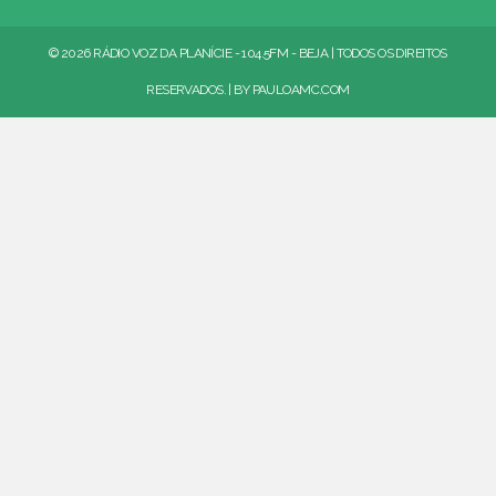
© 2026 RÁDIO VOZ DA PLANÍCIE - 104.5FM - BEJA | TODOS OS DIREITOS
RESERVADOS. | BY
PAULOAMC.COM