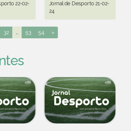
sporto 22-02-
Jornal de Desporto 21-02-
24
32
...
53
54
»
ntes