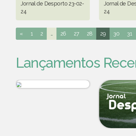
Jornal de Desporto 23-02-
Jornal de De
24
24
«
1
2
...
26
27
28
29
30
31
Lançamentos Rece