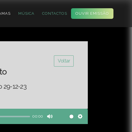
AMAS
MÚSICA
CONTACTOS
OUVIR EMISSÃO
Voltar
to
o 29-12-23
00:00
Mute
Settings