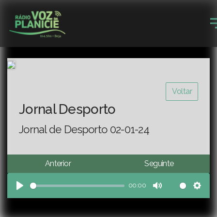
Voltar
Jornal Desporto
Jornal de Desporto 02-01-24
Anterior
Seguinte
00:00
Play
Mute
Sett