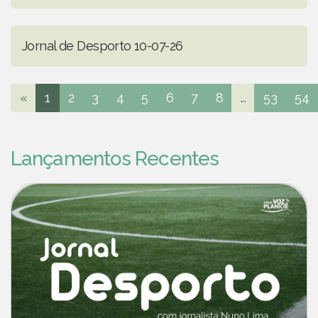
Jornal de Desporto 10-07-26
«
1
2
3
4
5
6
7
8
...
53
54
Lançamentos Recentes