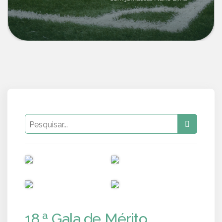
PUB
PUB
PUB
PUB
18.ª Gala de Mérito