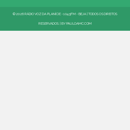
© 2026 RÁDIO VOZ DA PLANÍCIE - 104.5FM - BEJA | TODOS OS DIREITOS
RESERVADOS. | BY
PAULOAMC.COM