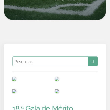
PUB
PUB
PUB
PUB
18.ª Gala de Mérito