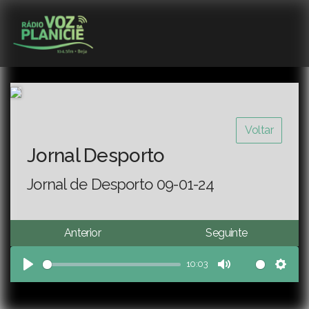
Voltar
Jornal Desporto
Jornal de Desporto 09-01-24
Anterior
Seguinte
10:03
Play
Mute
Sett