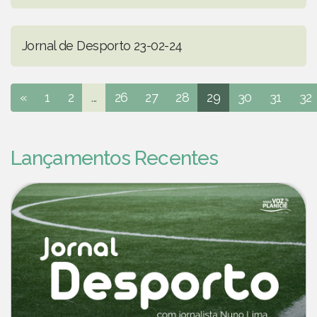
Jornal de Desporto 23-02-24
«
1
2
...
26
27
28
29
30
31
32
Lançamentos Recentes