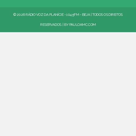
© 2026 RÁDIO VOZ DA PLANÍCIE - 104.5FM - BEJA | TODOS OS DIREITOS
RESERVADOS. | BY
PAULOAMC.COM