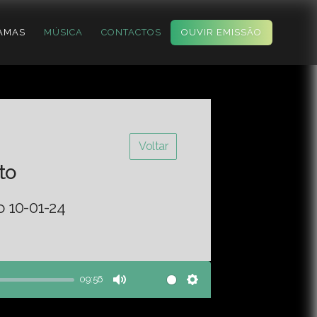
AMAS
MÚSICA
CONTACTOS
OUVIR EMISSÃO
Voltar
to
o 10-01-24
09:56
Mute
Settings