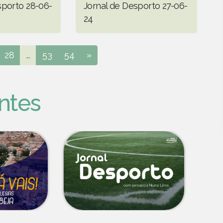
sporto 28-06-
Jornal de Desporto 27-06-
24
28
...
53
54
»
ntes