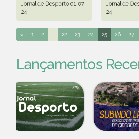
Jornal de Desporto 01-07-
Jornal de De
24
24
«
1
2
...
22
23
24
25
26
27
Lançamentos Rece