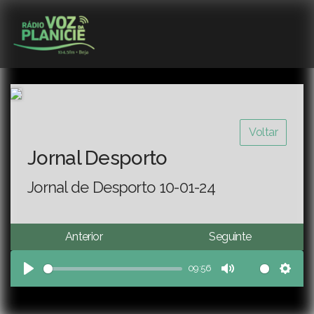
Voltar
Jornal Desporto
Jornal de Desporto 10-01-24
Anterior
Seguinte
09:56
Play
Mute
Sett