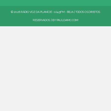
© 2026 RÁDIO VOZ DA PLANÍCIE - 104.5FM - BEJA | TODOS OS DIREITOS
RESERVADOS. | BY
PAULOAMC.COM