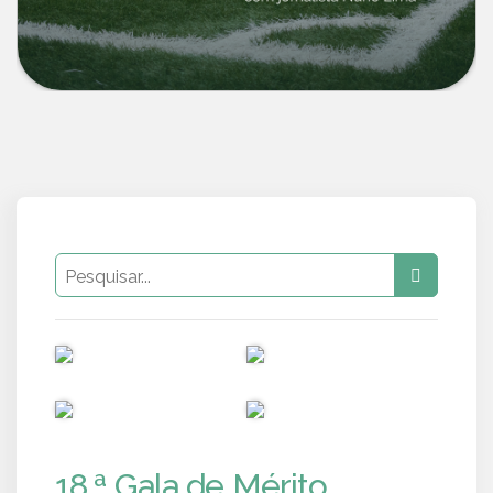
PUB
PUB
PUB
PUB
18.ª Gala de Mérito