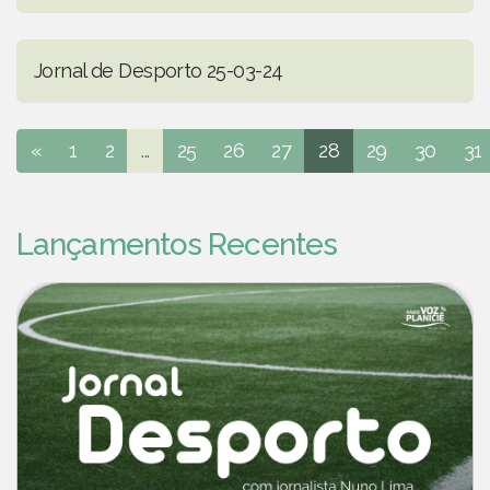
Jornal de Desporto 25-03-24
«
1
2
...
25
26
27
28
29
30
31
Lançamentos Recentes