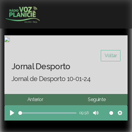
Voltar
Jornal Desporto
Jornal de Desporto 10-01-24
Anterior
Seguinte
09:56
Play
Mute
Sett