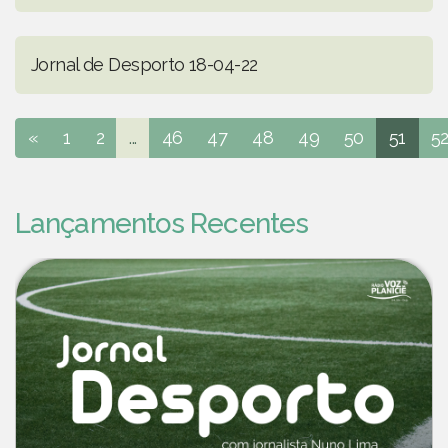
Jornal de Desporto 18-04-22
«
1
2
...
46
47
48
49
50
51
5
Lançamentos Recentes