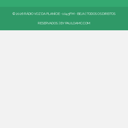
© 2026 RÁDIO VOZ DA PLANÍCIE - 104.5FM - BEJA | TODOS OS DIREITOS
RESERVADOS. | BY
PAULOAMC.COM