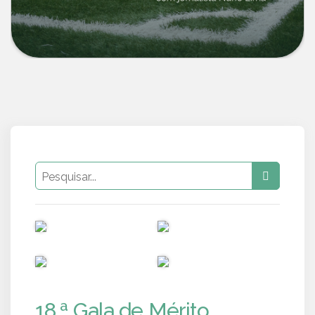
PUB
PUB
PUB
PUB
18.ª Gala de Mérito