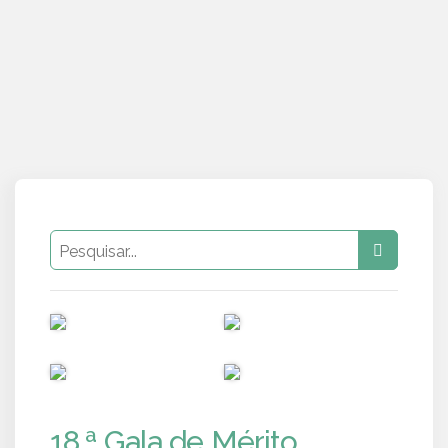
PUB
PUB
PUB
PUB
18.ª Gala de Mérito