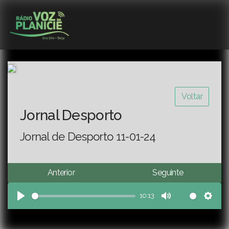
Voltar
Jornal Desporto
Jornal de Desporto 11-01-24
Anterior
Seguinte
10:13
Play
Mute
Sett