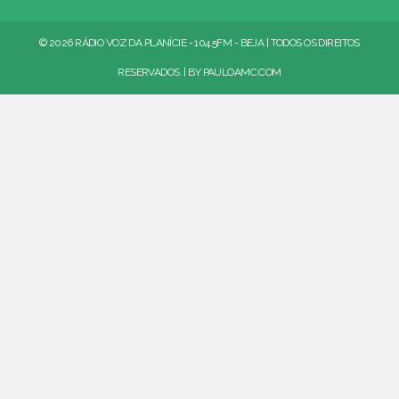
© 2026 RÁDIO VOZ DA PLANÍCIE - 104.5FM - BEJA | TODOS OS DIREITOS
RESERVADOS. | BY
PAULOAMC.COM