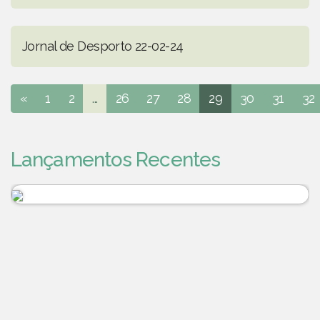
Jornal de Desporto 22-02-24
«
1
2
...
26
27
28
29
30
31
32
Lançamentos Recentes