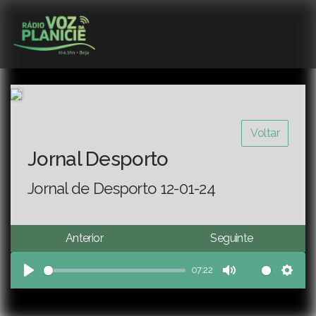
Voltar
Jornal Desporto
Jornal de Desporto 12-01-24
Anterior
Seguinte
07:22
Play
Mute
Sett