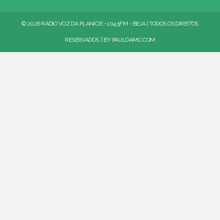
© 2026 RÁDIO VOZ DA PLANÍCIE - 104.5FM - BEJA | TODOS OS DIREITOS
RESERVADOS. | BY
PAULOAMC.COM