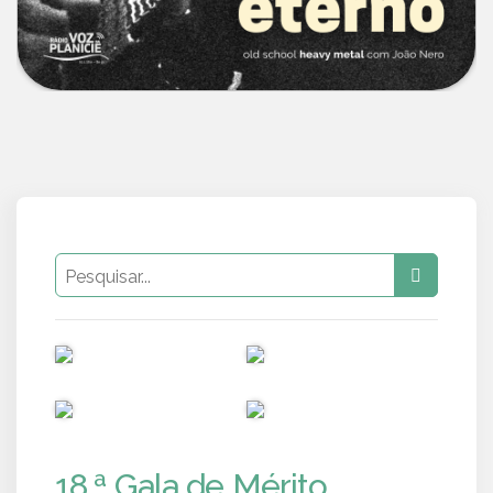
PUB
PUB
PUB
PUB
18.ª Gala de Mérito