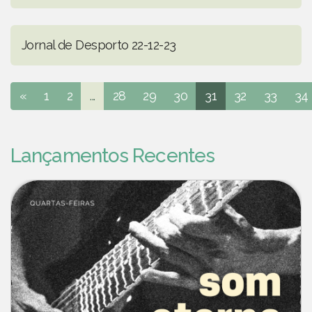
Jornal de Desporto 22-12-23
«
1
2
...
28
29
30
31
32
33
34
Lançamentos Recentes