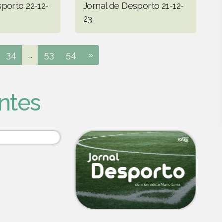
porto 22-12-
Jornal de Desporto 21-12-
23
34
...
53
54
»
ntes