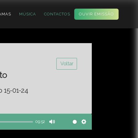
AMAS
MÚSICA
CONTACTOS
OUVIR EMISSÃO
Voltar
to
o 15-01-24
09:52
Mute
Settings