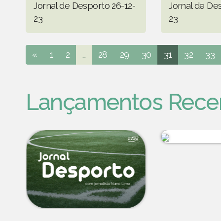
Jornal de Desporto 26-12-
Jornal de Des
23
23
«
1
2
...
28
29
30
31
32
33
Lançamentos Rece