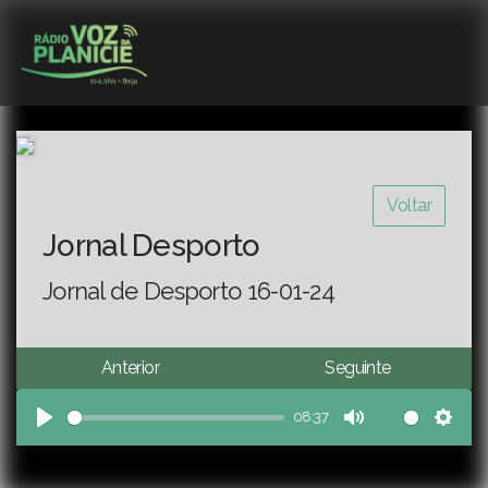
Voltar
Jornal Desporto
Jornal de Desporto 16-01-24
Anterior
Seguinte
08:37
Play
Mute
Sett