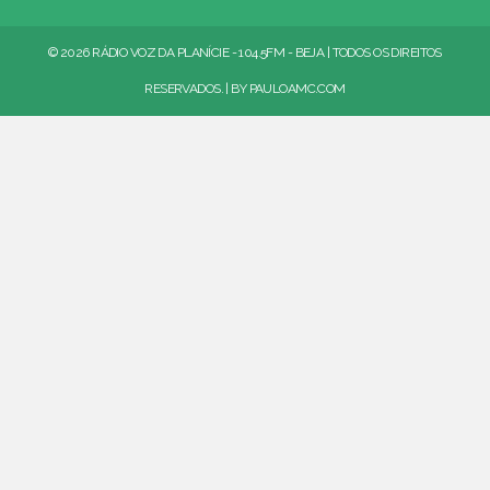
© 2026 RÁDIO VOZ DA PLANÍCIE - 104.5FM - BEJA | TODOS OS DIREITOS
RESERVADOS. | BY
PAULOAMC.COM