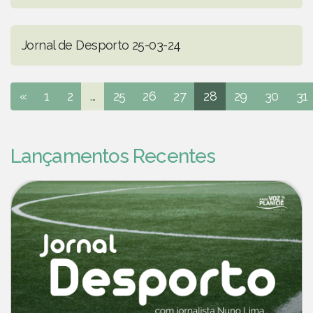
Jornal de Desporto 25-03-24
«
1
2
...
25
26
27
28
29
30
31
Lançamentos Recentes