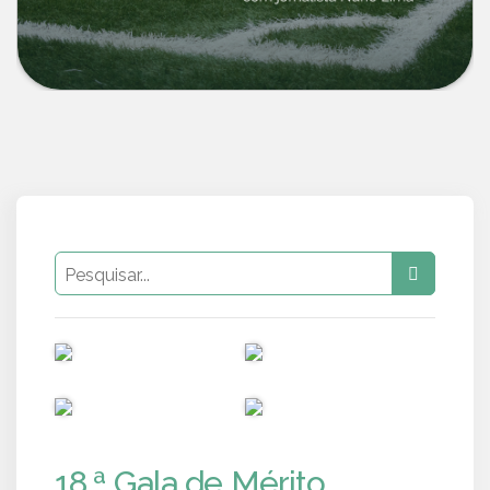
PUB
PUB
PUB
PUB
18.ª Gala de Mérito