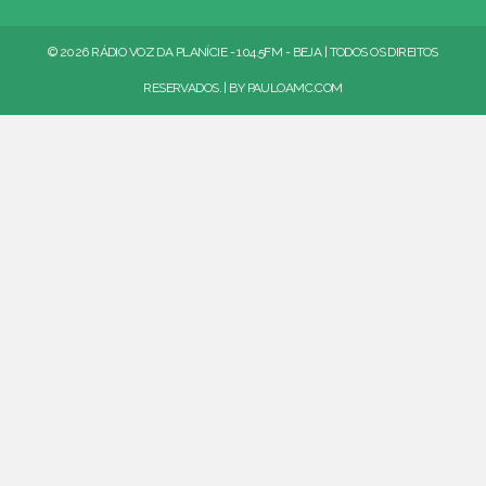
© 2026 RÁDIO VOZ DA PLANÍCIE - 104.5FM - BEJA | TODOS OS DIREITOS
RESERVADOS. | BY
PAULOAMC.COM