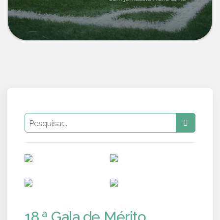
PUB
PUB
PUB
PUB
18.ª Gala de Mérito