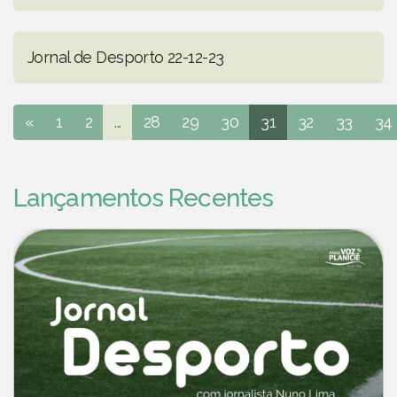
Jornal de Desporto 22-12-23
«
1
2
...
28
29
30
31
32
33
34
Lançamentos Recentes