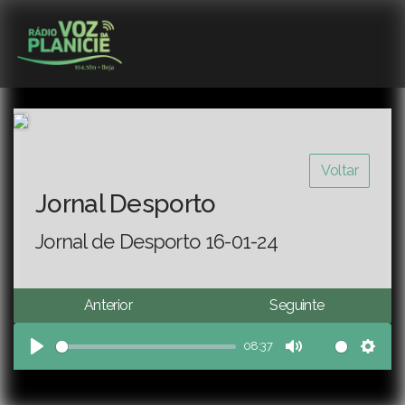
Voltar
Jornal Desporto
Jornal de Desporto 16-01-24
Anterior
Seguinte
08:37
Play
Mute
Sett