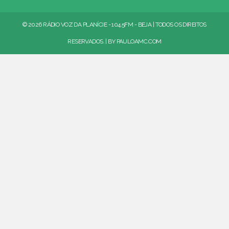
© 2026 RÁDIO VOZ DA PLANÍCIE - 104.5FM - BEJA | TODOS OS DIREITOS
RESERVADOS. | BY
PAULOAMC.COM