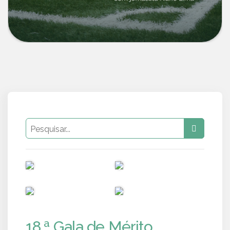
PUB
PUB
PUB
PUB
18.ª Gala de Mérito