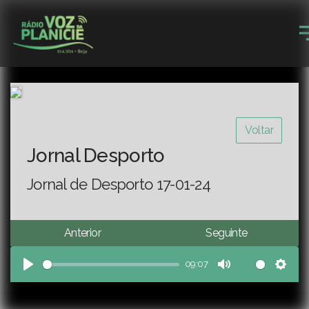
Voltar
Jornal Desporto
Jornal de Desporto 17-01-24
Anterior
Seguinte
09:07
Play
Mute
Sett