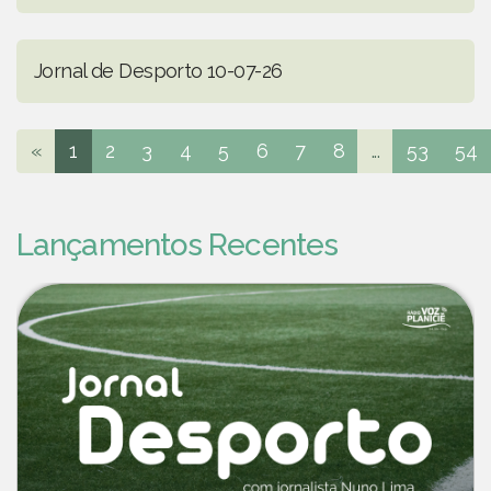
Jornal de Desporto 10-07-26
«
1
2
3
4
5
6
7
8
...
53
54
Lançamentos Recentes