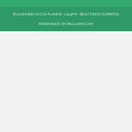
© 2026 RÁDIO VOZ DA PLANÍCIE - 104.5FM - BEJA | TODOS OS DIREITOS
RESERVADOS. | BY
PAULOAMC.COM