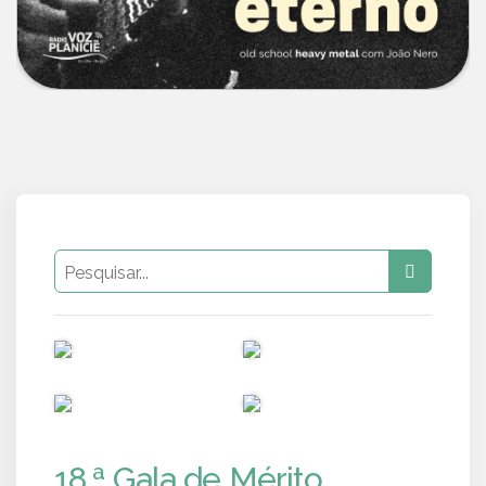
PUB
PUB
PUB
PUB
18.ª Gala de Mérito