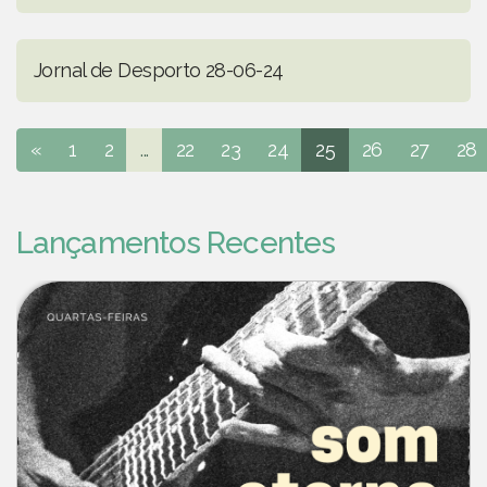
Jornal de Desporto 28-06-24
«
1
2
...
22
23
24
25
26
27
28
Lançamentos Recentes