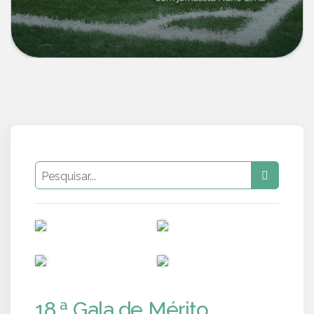
PUB
PUB
PUB
PUB
18.ª Gala de Mérito