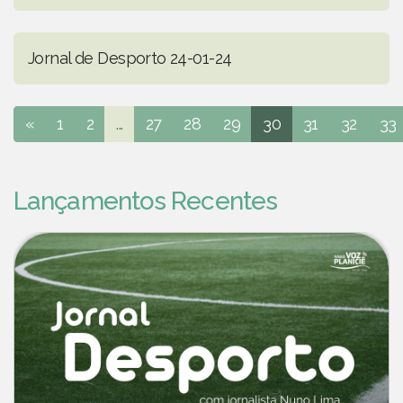
Jornal de Desporto 24-01-24
«
1
2
...
27
28
29
30
31
32
33
Lançamentos Recentes