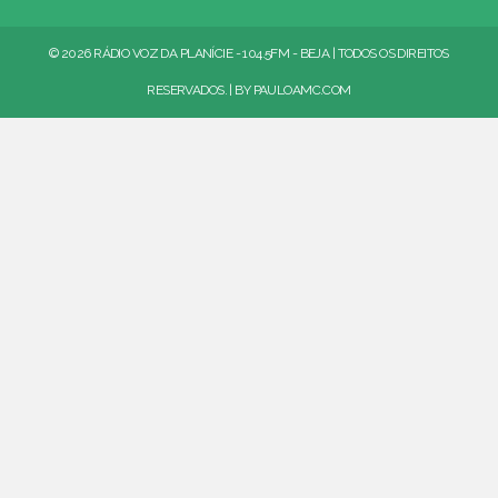
© 2026 RÁDIO VOZ DA PLANÍCIE - 104.5FM - BEJA | TODOS OS DIREITOS
RESERVADOS. | BY
PAULOAMC.COM