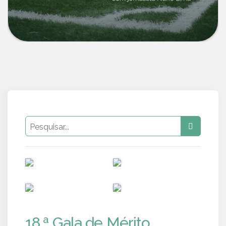
PUB
PUB
PUB
PUB
18.ª Gala de Mérito