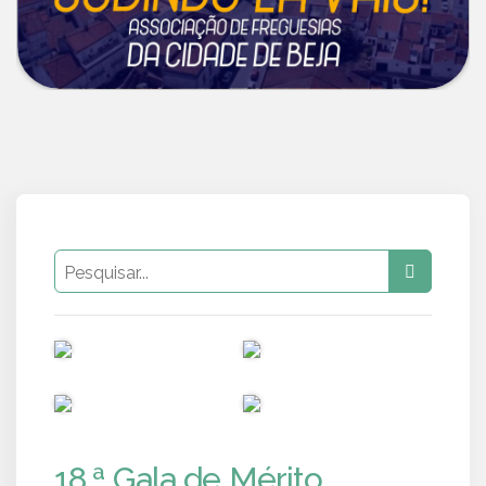
PUB
PUB
PUB
PUB
18.ª Gala de Mérito