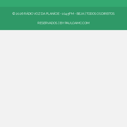
© 2026 RÁDIO VOZ DA PLANÍCIE - 104.5FM - BEJA | TODOS OS DIREITOS
RESERVADOS. | BY
PAULOAMC.COM