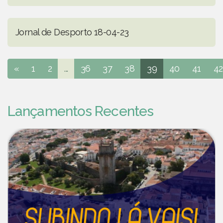
Jornal de Desporto 18-04-23
«
1
2
...
36
37
38
39
40
41
42
Lançamentos Recentes