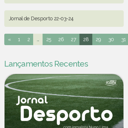
Jornal de Desporto 22-03-24
«
1
2
...
25
26
27
28
29
30
31
Lançamentos Recentes