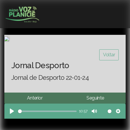
Voltar
Jornal Desporto
Jornal de Desporto 22-01-24
Anterior
Seguinte
10:57
Play
Mute
Sett