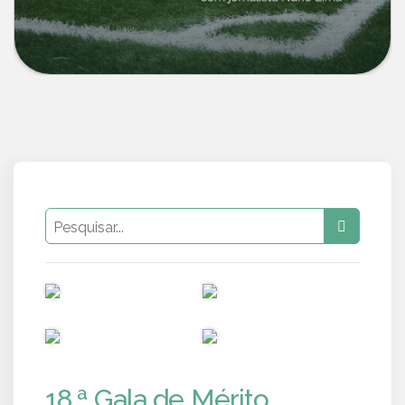
PUB
PUB
PUB
PUB
18.ª Gala de Mérito