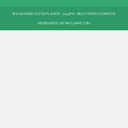
© 2026 RÁDIO VOZ DA PLANÍCIE - 104.5FM - BEJA | TODOS OS DIREITOS
RESERVADOS. | BY
PAULOAMC.COM