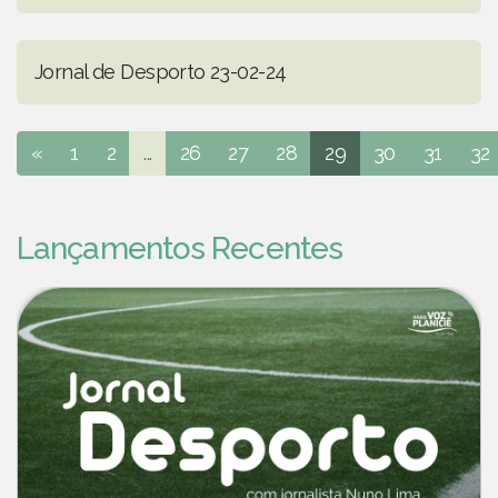
Jornal de Desporto 23-02-24
«
1
2
...
26
27
28
29
30
31
32
Lançamentos Recentes