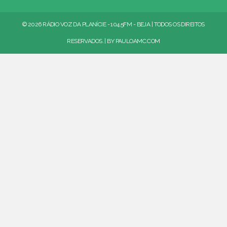
© 2026 RÁDIO VOZ DA PLANÍCIE - 104.5FM - BEJA | TODOS OS DIREITOS
RESERVADOS. | BY
PAULOAMC.COM