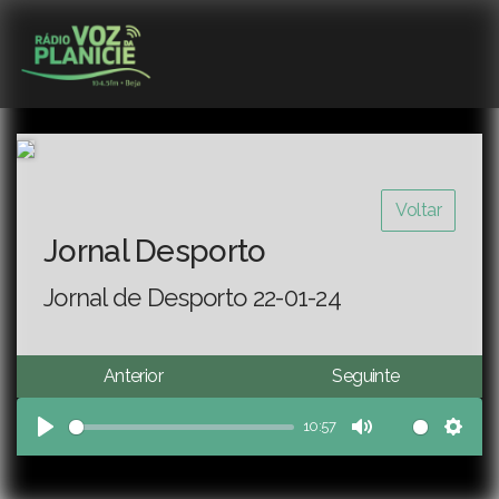
Voltar
Jornal Desporto
Jornal de Desporto 22-01-24
Anterior
Seguinte
10:57
Play
Mute
Sett