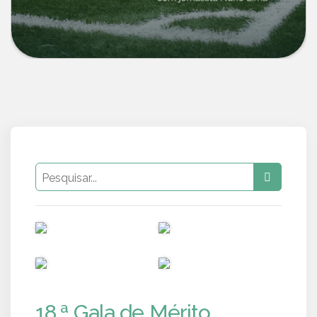
PUB
PUB
PUB
PUB
18.ª Gala de Mérito