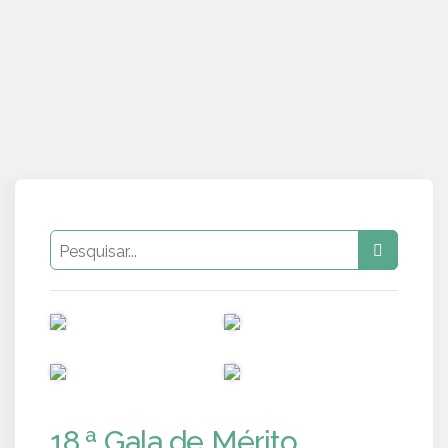
PUB
PUB
PUB
PUB
18.ª Gala de Mérito