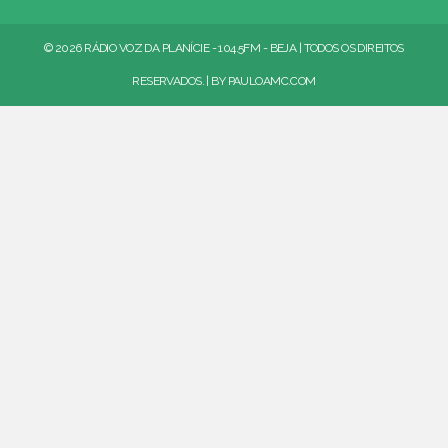
© 2026 RÁDIO VOZ DA PLANÍCIE - 104.5FM - BEJA | TODOS OS DIREITOS
RESERVADOS. | BY
PAULOAMC.COM