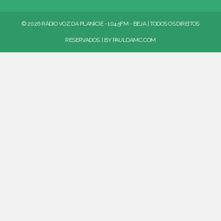
© 2026 RÁDIO VOZ DA PLANÍCIE - 104.5FM - BEJA | TODOS OS DIREITOS
RESERVADOS. | BY
PAULOAMC.COM