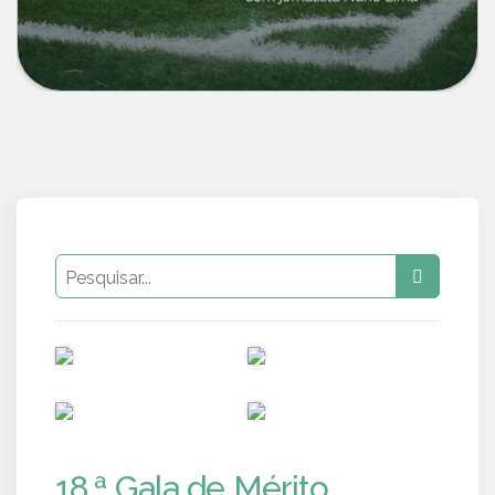
PUB
PUB
PUB
PUB
18.ª Gala de Mérito