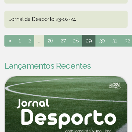
Jornal de Desporto 23-02-24
«
1
2
...
26
27
28
29
30
31
32
Lançamentos Recentes