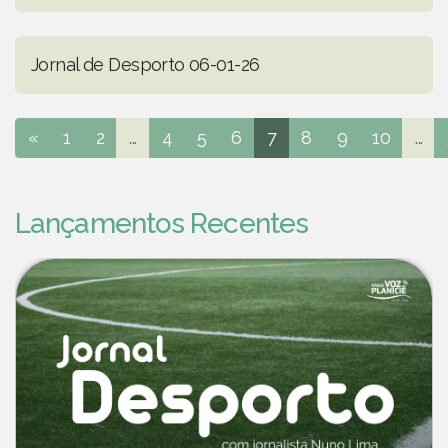
Jornal de Desporto 06-01-26
«
1
2
...
4
5
6
7
8
9
10
...
Lançamentos Recentes