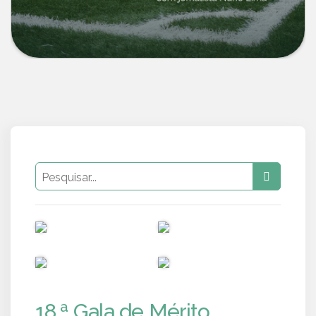
PUB
PUB
PUB
PUB
18.ª Gala de Mérito