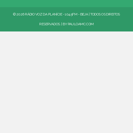
© 2026 RÁDIO VOZ DA PLANÍCIE - 104.5FM - BEJA | TODOS OS DIREITOS
RESERVADOS. | BY
PAULOAMC.COM