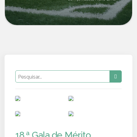
PUB
PUB
PUB
PUB
18.ª Gala de Mérito