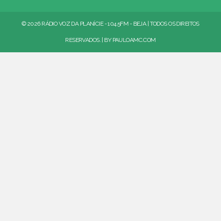
© 2026 RÁDIO VOZ DA PLANÍCIE - 104.5FM - BEJA | TODOS OS DIREITOS
RESERVADOS. | BY
PAULOAMC.COM