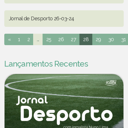
Jornal de Desporto 26-03-24
«
1
2
...
25
26
27
28
29
30
31
Lançamentos Recentes