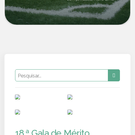
PUB
PUB
PUB
PUB
18.ª Gala de Mérito