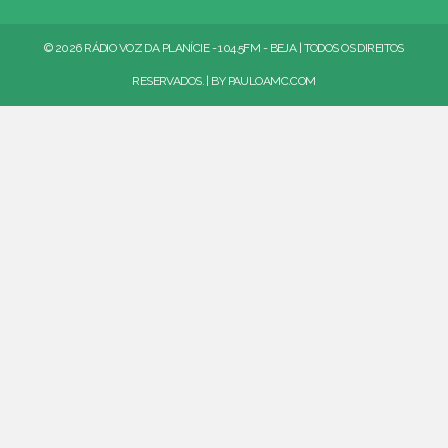
© 2026 RÁDIO VOZ DA PLANÍCIE - 104.5FM - BEJA | TODOS OS DIREITOS
RESERVADOS. | BY
PAULOAMC.COM