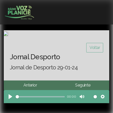
Voltar
Jornal Desporto
Jornal de Desporto 29-01-24
Anterior
Seguinte
00:00
Play
Mute
Sett