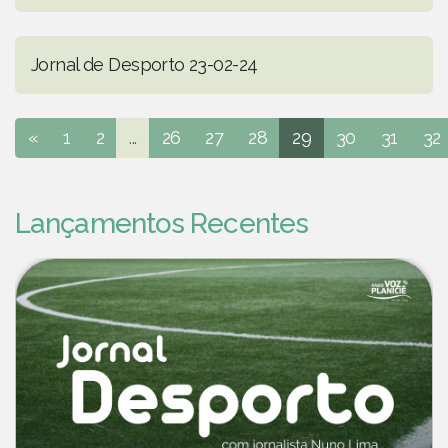
Jornal de Desporto 23-02-24
«
1
2
...
26
27
28
29
30
31
32
Lançamentos Recentes